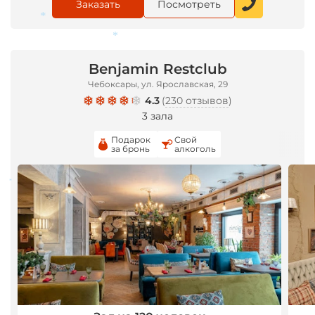
Заказать
Посмотреть
*
*
Benjamin Restclub
*
Чебоксары, ул. Ярославская, 29
4.3
(
230 отзывов
)
3 зала
Подарок
Свой
за бронь
алкоголь
*