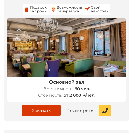
*
Подарок
Возможность
Свой
за бронь
фейерверка
алкоголь
*
*
*
Основной зал
*
Вместимость:
60 чел.
Стоимость:
от 2 000 ₽/чел.
Заказать
Посмотреть