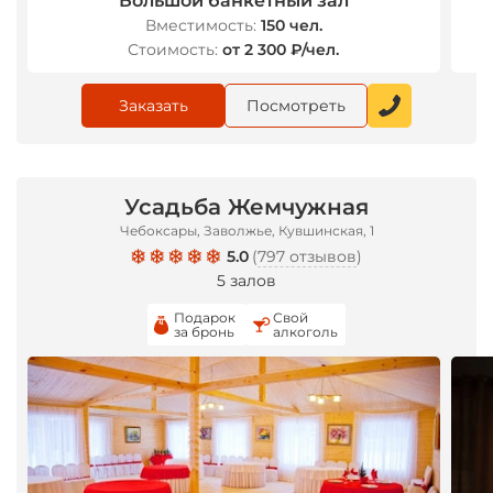
Большой банкетный зал
Вместимость:
150 чел.
Стоимость:
от 2 300 ₽/чел.
Заказать
Посмотреть
Усадьба Жемчужная
Чебоксары, Заволжье, Кувшинская, 1
5.0
(
797 отзывов
)
5 залов
Подарок
Свой
за бронь
алкоголь