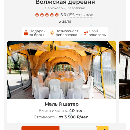
Волжская деревня
*
*
Чебоксары, Заволжье
5.0
(
155 отзывов
)
3 зала
Подарок
Возможность
Свой
за бронь
фейерверка
алкоголь
*
Малый шатер
Вместимость:
40 чел.
Стоимость:
от 3 500 ₽/чел.