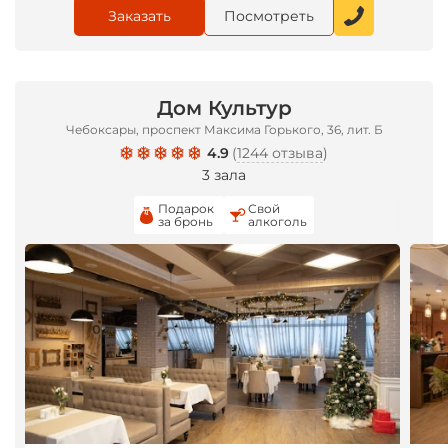
Заказать
Посмотреть
Дом Культур
Чебоксары, проспект Максима Горького, 36, лит. Б
4.9
(
1244 отзыва
)
3 зала
Подарок
Свой
за бронь
алкоголь