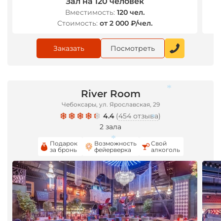
Зал на 120 человек
Вместимость:
120 чел.
Стоимость:
от 2 000 ₽/чел.
Заказать
Посмотреть
River Room
Чебоксары, ул. Ярославская, 29
4.4
(
454 отзыва
)
*
2 зала
Подарок
Возможность
Свой
*
за бронь
фейерверка
алкоголь
*