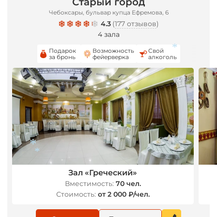
Старый город
*
Чебоксары, бульвар купца Ефремова, 6
4.3
(
177 отзывов
)
4 зала
*
Подарок
Возможность
Свой
за бронь
фейерверка
алкоголь
*
Зал «Греческий»
Вместимость:
70 чел.
*
*
Стоимость:
от 2 000 ₽/чел.