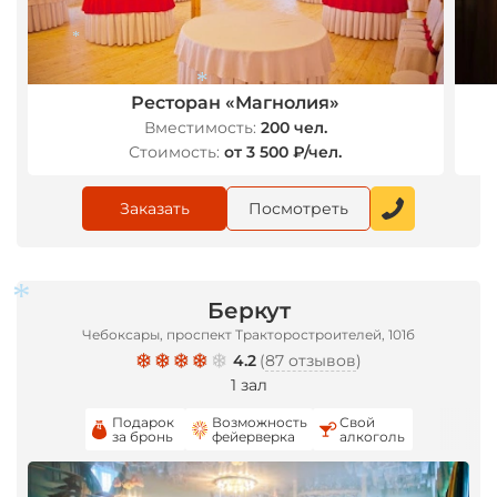
*
Ресторан «Магнолия»
Вместимость:
200 чел.
Стоимость:
от 3 500 ₽/чел.
*
Заказать
Посмотреть
Беркут
Чебоксары, проспект Тракторостроителей, 101б
4.2
(
87 отзывов
)
1 зал
*
Подарок
Возможность
Свой
за бронь
фейерверка
алкоголь