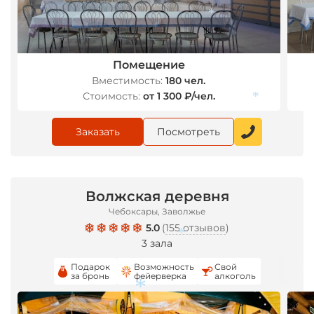
*
Помещение
Вместимость:
180 чел.
Стоимость:
от 1 300 ₽/чел.
*
Заказать
Посмотреть
Волжская деревня
Чебоксары, Заволжье
5.0
(
155 отзывов
)
3 зала
*
Подарок
Возможность
Свой
за бронь
фейерверка
алкоголь