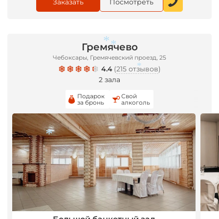
Заказать
Посмотреть
*
Гремячево
*
*
Чебоксары, Гремячевский проезд, 25
4.4
(
215 отзывов
)
*
2 зала
Подарок
Свой
за бронь
алкоголь
*