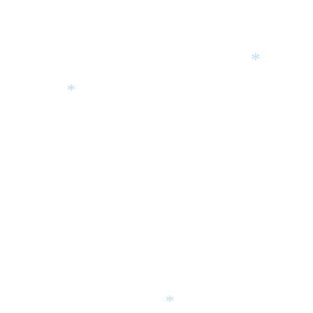
*
*
*