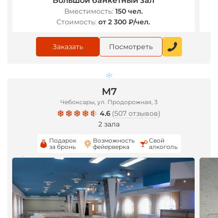
Большой банкетный зал
Вместимость:
150 чел.
*
Стоимость:
от 2 300 ₽/чел.
Заказать
Посмотреть
М7
*
Чебоксары, ул. Продорожная, 3
4.6
(
507 отзывов
)
2 зала
Подарок
Возможность
Свой
за бронь
фейерверка
алкоголь
*