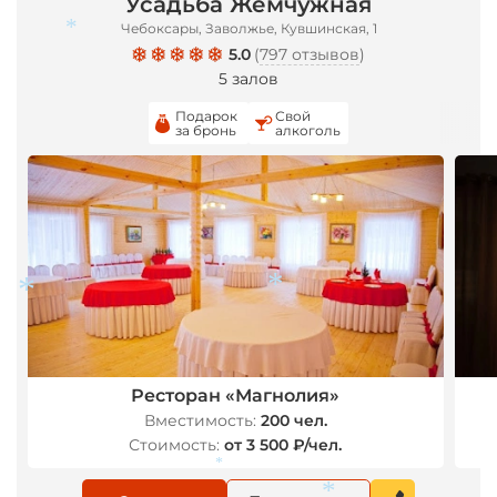
Усадьба Жемчужная
Чебоксары, Заволжье, Кувшинская, 1
*
5.0
(
797 отзывов
)
5 залов
Подарок
Свой
за бронь
алкоголь
*
*
Ресторан «Магнолия»
Вместимость:
200 чел.
Стоимость:
от 3 500 ₽/чел.
*