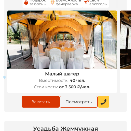
Подарок
Возможность
Свой
за бронь
фейерверка
алкоголь
Малый шатер
Вместимость:
40 чел.
Стоимость:
от 3 500 ₽/чел.
*
Заказать
Посмотреть
Усадьба Жемчужная