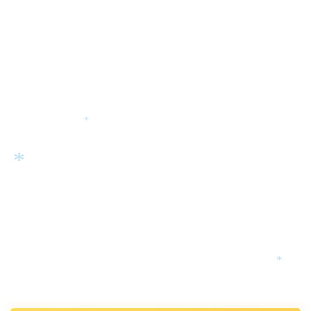
*
*
*