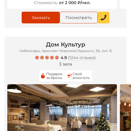
Стоимость:
от 2 000 ₽/чел.
Заказать
Посмотреть
Дом Культур
Чебоксары, проспект Максима Горького, 36, лит. Б
*
4.9
(
1244 отзыва
)
3 зала
Подарок
Свой
за бронь
алкоголь