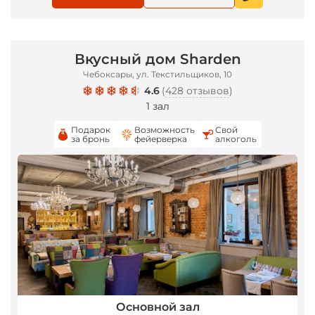
*
Вкусный дом Sharden
Чебоксары, ул. Текстильщиков, 10
4.6
(
428 отзывов
)
1 зал
Подарок
Возможность
Свой
за бронь
фейерверка
алкоголь
Основной зал