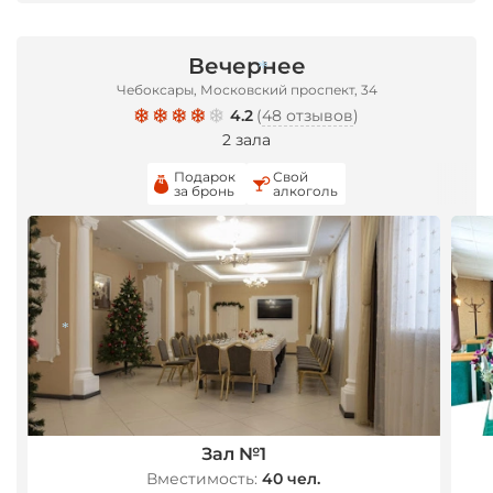
Вечернее
Чебоксары, Московский проспект, 34
4.2
(
48 отзывов
)
*
2 зала
Подарок
Свой
за бронь
алкоголь
*
Зал №1
Вместимость:
40 чел.