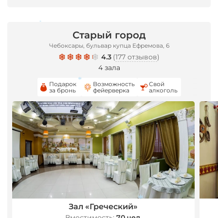
*
Старый город
*
Чебоксары, бульвар купца Ефремова, 6
4.3
(
177 отзывов
)
4 зала
Подарок
Возможность
Свой
за бронь
фейерверка
алкоголь
*
Зал «Греческий»
Вместимость:
70 чел.