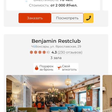
Стоимость:
от 2 000 ₽/чел.
*
*
Заказать
Посмотреть
*
Benjamin Restclub
Чебоксары, ул. Ярославская, 29
4.3
(
230 отзывов
)
3 зала
Подарок
Свой
за бронь
алкоголь
*