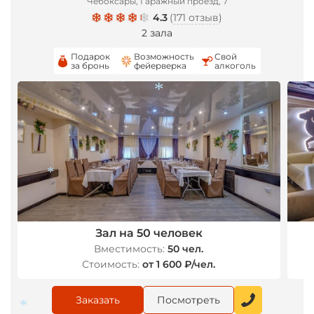
Чебоксары, Гаражный проезд, 7
4.3
(
171 отзыв
)
2 зала
Подарок
Возможность
Свой
за бронь
фейерверка
алкоголь
*
*
Зал на 50 человек
Вместимость:
50 чел.
Стоимость:
от 1 600 ₽/чел.
Заказать
Посмотреть