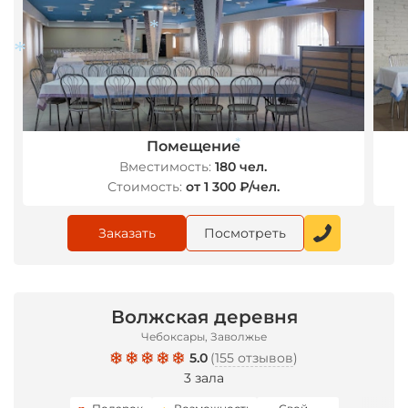
*
*
Помещение
Вместимость:
180 чел.
*
Стоимость:
от 1 300 ₽/чел.
Заказать
Посмотреть
Волжская деревня
Чебоксары, Заволжье
5.0
(
155 отзывов
)
3 зала