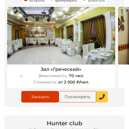
за бронь
фейерверка
алкоголь
*
Зал «Греческий»
Вместимость:
70 чел.
Стоимость:
от 2 000 ₽/чел.
*
Заказать
Посмотреть
Hunter club