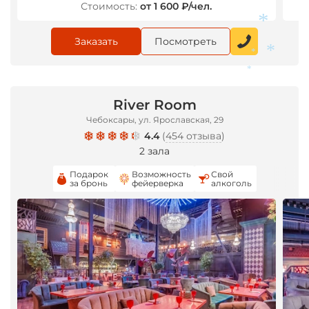
Стоимость:
от 1 600 ₽/чел.
*
Заказать
Посмотреть
*
*
*
*
River Room
Чебоксары, ул. Ярославская, 29
4.4
(
454 отзыва
)
2 зала
Подарок
Возможность
Свой
за бронь
фейерверка
алкоголь