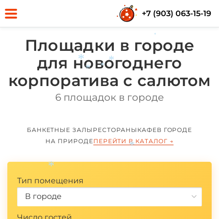
+7 (903) 063-15-19
Площадки в городе
*
для новогоднего
корпоратива с салютом
*
*
*
*
6 площадок в городе
БАНКЕТНЫЕ ЗАЛЫ
РЕСТОРАНЫ
КАФЕ
В ГОРОДЕ
НА ПРИРОДЕ
ПЕРЕЙТИ В КАТАЛОГ
→
*
Тип помещения
*
В городе
Число гостей