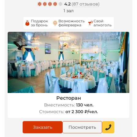
4.2
(
87 отзывов
)
1 зал
Подарок
Возможность
Свой
за бронь
фейерверка
алкоголь
*
Ресторан
Вместимость:
130 чел.
Стоимость:
от 2 300 ₽/чел.
Заказать
Посмотреть