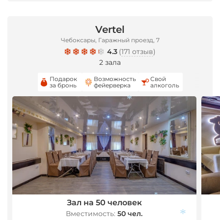
Vertel
Чебоксары, Гаражный проезд, 7
4.3
(
171 отзыв
)
2 зала
Подарок
Возможность
Свой
за бронь
фейерверка
алкоголь
*
Зал на 50 человек
*
Вместимость:
50 чел.