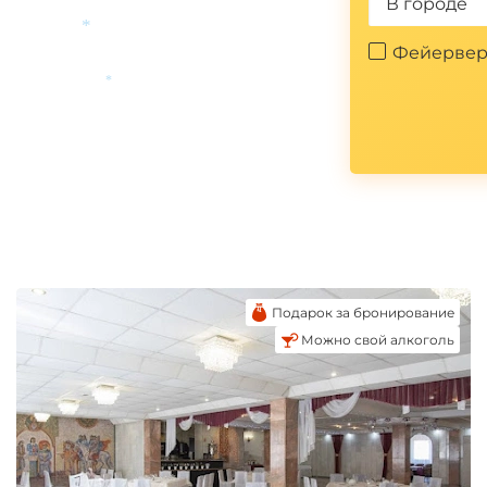
В городе
Фейервер
*
*
Подарок за бронирование
Можно свой алкоголь