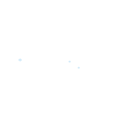
*
*
*