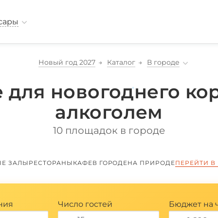
сары
Новый год 2027
Каталог
В городе
 для новогоднего ко
алкоголем
*
10 площадок в городе
ЫЕ ЗАЛЫ
РЕСТОРАНЫ
КАФЕ
В ГОРОДЕ
НА ПРИРОДЕ
ПЕРЕЙТИ В
ния
Число гостей
Бюджет на 