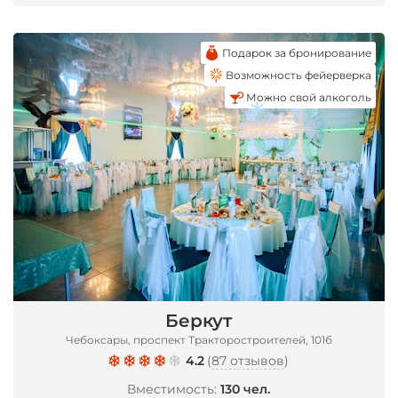
Подарок за бронирование
Возможность фейерверка
Можно свой алкоголь
*
Беркут
Чебоксары, проспект Тракторостроителей, 101б
4.2
(
87 отзывов
)
Вместимость:
130 чел.